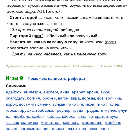
горами
), -
русский язык начнут изучать по всем меридианам
земного шара
. А.Н.Толстой.
Стоять горой
за
кого
-
что
- всеми силами защищать кого-
что- н., заступаться за кого- н.
За армию стоит горой
. рибоедов.
Пир горой
(
разг.
) - обильный или разгульный.
Надеяться, как на каменную гору
на
кого
-
что
(
разг.
) -
полагаться вполне на кого- что- н.
Зря ты на него надеялся, как на каменную гору
.
Фразеологический словарь русского языка
.
Под редакцией Т. Волковой
.
2014
.
Игры ⚽
Поможем написать реферат
Синонимы
:
адайхох
,
ай-петри
,
айсберг
,
анда
,
арарат
,
арсия
,
ахун
,
благодать
,
богиня
,
брокен
,
вагон
,
вара
,
вогезы
,
воз
,
волчиха
,
ворох
,
восьмитысячник
,
вулкан
,
гайот
,
геликон
,
гийот
,
голец
,
горка
,
горушка
,
грабарка
,
гроулер
,
груда
,
грэдиштя-мунчелулуй
,
даг
,
джебель
,
казбек
,
кайлас
,
кибела
,
кипа
,
ко
,
кратер
,
куча
,
кыспак
,
магнитка
,
магнитная
,
менцова
,
множество
,
монблан
,
навал
,
нагромождение
,
олимп
,
ольга
,
ора
,
осса
,
папа
,