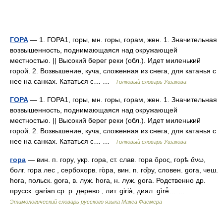
ГОРА
— 1. ГОРА1, горы, мн. горы, горам, жен. 1. Значительная
возвышенность, поднимающаяся над окружающей
местностью. || Высокий берег реки (обл.). Идет миленький
горой. 2. Возвышение, куча, сложенная из снега, для катанья с
нее на санках. Кататься с… …
Толковый словарь Ушакова
ГОРА
— 1. ГОРА1, горы, мн. горы, горам, жен. 1. Значительная
возвышенность, поднимающаяся над окружающей
местностью. || Высокий берег реки (обл.). Идет миленький
горой. 2. Возвышение, куча, сложенная из снега, для катанья с
нее на санках. Кататься с… …
Толковый словарь Ушакова
гора
— вин. п. гору, укр. гора, ст. слав. гора ὄρος, горѣ ἄνω,
болг. гора лес , сербохорв. го̀ра, вин. п. го̏ру, словен. gora, чеш.
hora, польск. gora, в. луж. hora, н. луж. gora. Родственно др.
прусск. garian ср. р. дерево , лит. girià, диал. gìrė̂… …
Этимологический словарь русского языка Макса Фасмера