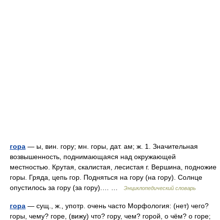
гора
— ы, вин. гору; мн. горы, дат. ам; ж. 1. Значительная
возвышенность, поднимающаяся над окружающей
местностью. Крутая, скалистая, лесистая г. Вершина, подножие
горы. Гряда, цепь гор. Подняться на гору (на гору). Солнце
опустилось за гору (за гору).… …
Энциклопедический словарь
гора
— сущ., ж., употр. очень часто Морфология: (нет) чего?
горы, чему? горе, (вижу) что? гору, чем? горой, о чём? о горе;