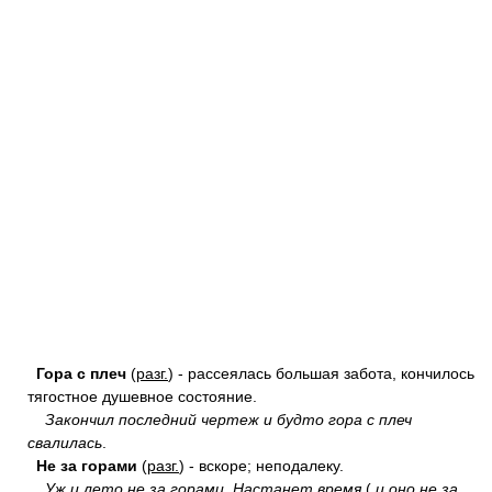
Гора с плеч
(
разг.
) - рассеялась большая забота, кончилось
тягостное душевное состояние.
Закончил последний чертеж и будто гора с плеч
свалилась
.
Не за горами
(
разг.
) - вскоре; неподалеку.
Уж и лето не за горами
.
Настанет время
(
и оно не за