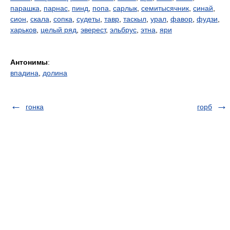
парашка
,
парнас
,
пинд
,
попа
,
сарлык
,
семитысячник
,
синай
,
сион
,
скала
,
сопка
,
судеты
,
тавр
,
таскыл
,
урал
,
фавор
,
фудзи
,
харьков
,
целый ряд
,
эверест
,
эльбрус
,
этна
,
яри
Антонимы
:
впадина
,
долина
гонка
горб