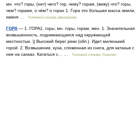
мн. что? горы, (нет) чего? гор, чему? горам, (вижу) что? горы,
чем? горами, о чём? о горах 1. Гора это большая масса земли,
камня …
Толковый словарь Дмитриева
ГОРА
— 1. ГОРА1, горы, мн. горы, горам, жен. 1. Значительная
возвышенность, поднимающаяся над окружающей
местностью. || Высокий берег реки (обл.). Идет миленький
горой. 2. Возвышение, куча, сложенная из снега, для катанья с
нее на санках. Кататься с… …
Толковый словарь Ушакова