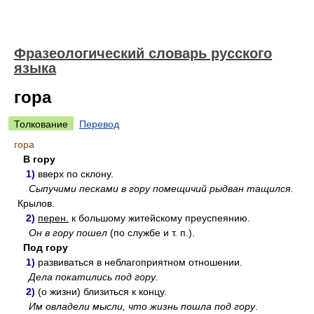
Фразеологический словарь русского
языка
гора
Толкование
Перевод
гора
В гору
1)
вверх по склону.
Сыпучими песками в гору помещичий рыдван тащился
.
Крылов.
2)
перен.
к большому житейскому преуспеянию.
Он в гору пошел
(по службе и т. п.).
Под гору
1)
развиваться в неблагоприятном отношении.
Дела покатились под гору
.
2)
(о жизни) близиться к концу.
Им овладели мысли, что жизнь пошла под гору
.