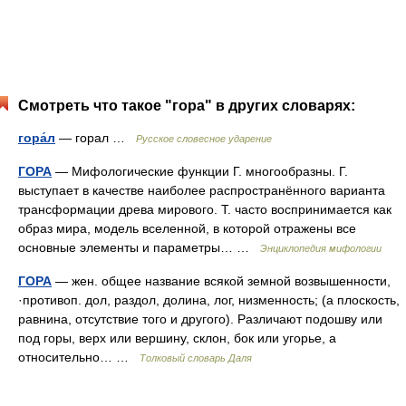
Смотреть что такое "гора" в других словарях:
гора́л
— горал …
Русское словесное ударение
ГОРА
— Мифологические функции Г. многообразны. Г.
выступает в качестве наиболее распространённого варианта
трансформации древа мирового. Т. часто воспринимается как
образ мира, модель вселенной, в которой отражены все
основные элементы и параметры… …
Энциклопедия мифологии
ГОРА
— жен. общее название всякой земной возвышенности,
·противоп. дол, раздол, долина, лог, низменность; (а плоскость,
равнина, отсутствие того и другого). Различают подошву или
под горы, верх или вершину, склон, бок или угорье, а
относительно… …
Толковый словарь Даля